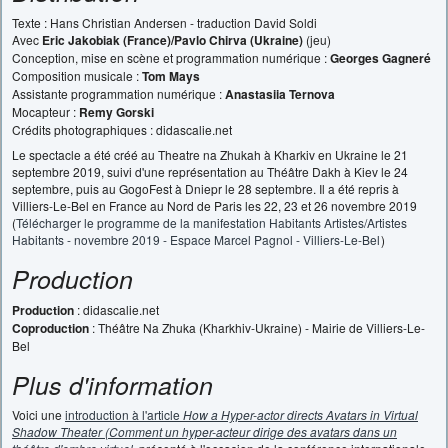
Texte : Hans Christian Andersen - traduction David Soldi
Avec
Eric Jakobiak (France)/Pavlo Chirva (Ukraine)
(jeu)
Conception, mise en scène et programmation numérique :
Georges Gagneré
Composition musicale :
Tom Mays
Assistante programmation numérique :
Anastasiia Ternova
Mocapteur :
Remy Gorski
Crédits photographiques : didascalie.net
Le spectacle a été créé au Theatre na Zhukah à Kharkiv en Ukraine le 21
septembre 2019, suivi d'une représentation au Théâtre Dakh à Kiev le 24
septembre, puis au GogoFest à Dniepr le 28 septembre. Il a été repris à
Villiers-Le-Bel en France au Nord de Paris les 22, 23 et 26 novembre 2019
(
Télécharger le programme de la manifestation Habitants Artistes/Artistes
Habitants - novembre 2019 - Espace Marcel Pagnol - Villiers-Le-Bel
)
Production
Production
: didascalie.net
Coproduction
: Théâtre Na Zhuka (Kharkhiv-Ukraine) - Mairie de Villiers-Le-
Bel
Plus d'information
Voici une
introduction à l'article
How a Hyper-actor directs Avatars in Virtual
Shadow Theater (Comment un hyper-acteur dirige des avatars dans un