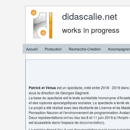
didascalie.net
works in progress
Accueil
Production
Recherche-Création
Accompagne
Patrick et Vénus
est un spectacle, créé entre 2018 - 2019 dans 
sous la direction de Georges Gagneré.
La base du spectacle est le texte surréaliste homonyme d'Anasta
et des ruptures apocalyptiques sociales. Le spectacle a tenté d
Le projet a été réalisé avec des étudiants de Licence et de Maste
Perception Neuron et l'environnement de programmation AvatarS
Deux représentations ont eu lieu les 8 et 11 juin 2019 à l'Amphi
est accessible dans l'espace de
documentation
).
Le projet a donné lieu à une
documentation
sur la
page suivant