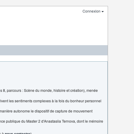
Connexion
is 8, parcours : Scène du monde, histoire et création), menée
vivent les sentiments complexes à la fois du bonheur personnel
 de manière autonome le dispositif de capture de mouvement
nance publique du Master 2 d'Anastasiia Ternova, dont le mémoire
s à
nous contacter
).