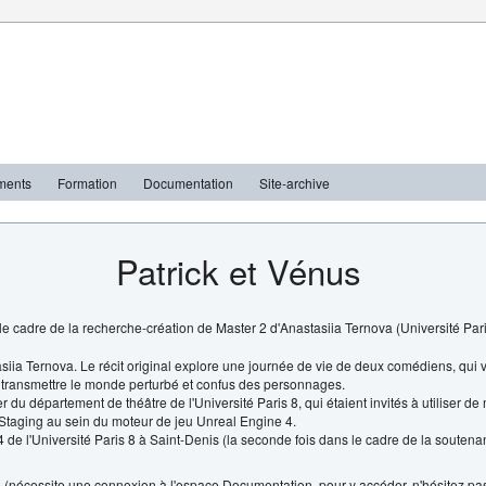
ments
Formation
Documentation
Site-archive
Patrick et Vénus
le cadre de la recherche-création de Master 2 d'Anastasiia Ternova (Université Par
siia Ternova. Le récit original explore une journée de vie de deux comédiens, qui 
e transmettre le monde perturbé et confus des personnages.
r du département de théâtre de l'Université Paris 8, qui étaient invités à utiliser
taging au sein du moteur de jeu Unreal Engine 4.
 4 de l'Université Paris 8 à Saint-Denis (la seconde fois dans le cadre de la soute
e
(nécessite une connexion à l'espace Documentation, pour y accéder, n'hésitez pa